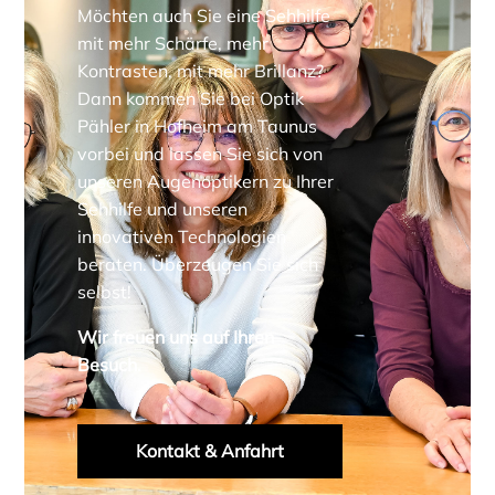
Möchten auch Sie eine Sehhilfe
mit mehr Schärfe, mehr
Kontrasten, mit mehr Brillanz?
Dann kommen Sie bei Optik
Pähler in Hofheim am Taunus
vorbei und lassen Sie sich von
unseren Augenoptikern zu Ihrer
Sehhilfe und unseren
innovativen Technologien
beraten. Überzeugen Sie sich
selbst!
Wir freuen uns auf Ihren
Besuch.
Kontakt & Anfahrt