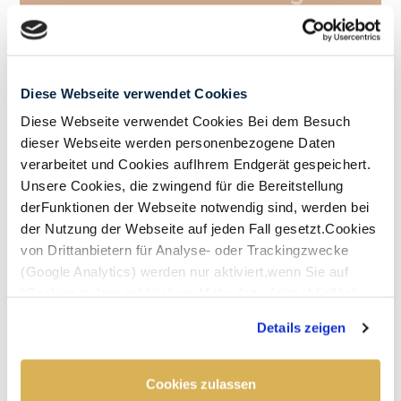
auch für Ihre Kontaktlinsen
Auch für die Anpassung von
Kontaktlinsen verwenden wir die
Diese Webseite verwendet Cookies
Gerätetechnologien von ZEISS. Das
Spaltlampenmikroskop ermöglicht uns
Diese Webseite verwendet Cookies Bei dem Besuch
den Aufbau der Augen und des
dieser Webseite werden personenbezogene Daten
verarbeitet und Cookies aufIhrem Endgerät gespeichert.
Tränenfilms genau zu beurteilen, was für
Unsere Cookies, die zwingend für die Bereitstellung
die Auswahl des Materials der Linse
derFunktionen der Webseite notwendig sind, werden bei
besonders wichtig ist, denn nicht jede
der Nutzung der Webseite auf jeden Fall gesetzt.Cookies
Linse passt zu allen
von Drittanbietern für Analyse- oder Trackingzwecke
Zusammensetzungen der
(Google Analytics) werden nur aktiviert,wenn Sie auf
Tränenflüssigkeit.
“Cookies zulassen” klicken. Mehr dazu (einschließlich
Ebenso bestimmen wir den Durchmesser
der Möglichkeit,die Einwilligungserklärung zu widerrufen)
Details zeigen
Ihres Auges und untersuchen den
erfahren Sie in unserer
Datenschutzerklärung
—
Impressum
.
vorderen Bereich auf eventuelle
Einschränkungen, um die Größe der Linse
Cookies zulassen